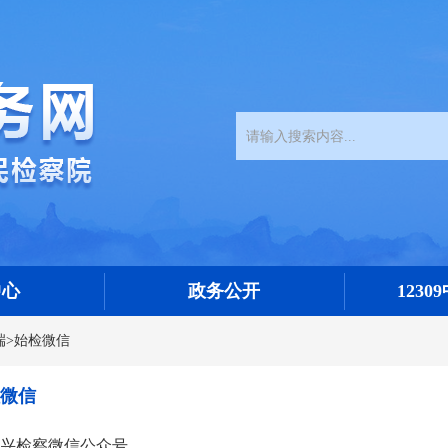
中心
政务公开
123
端
>
始检微信
微信
兴检察微信公众号