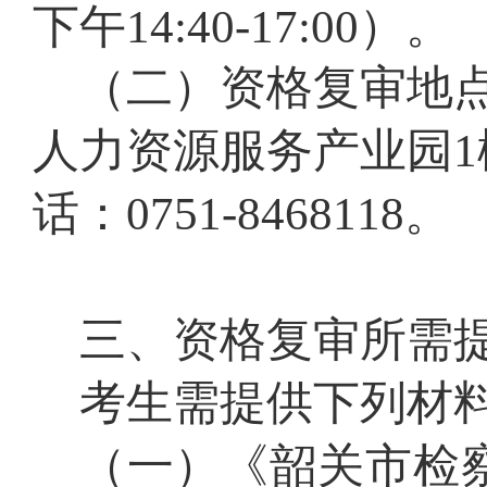
下午
14
:
40
-
17
:00）。
（二）
资格复审
地
人力资源服务产业园
话：0751-8468
118
。
三、
资格复审
所需
考生需提供
下列材
（
一
）《韶关市检