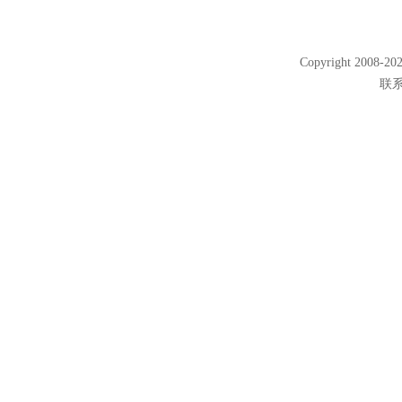
Copyright 2008
联系