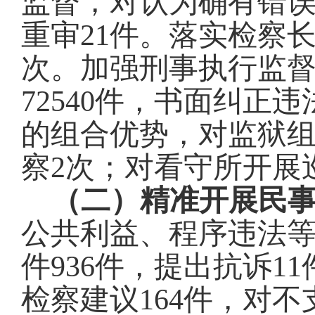
监督
，对认为确有错
重审
21
件
。落实检察
次。加强刑事执行监
72540
件，
书面纠正违
的组合优势，对监狱
察
2
次；对看守所开展
（二）精准开展民
公共利益、程序违法
件
936
件，提出抗诉
11
检察建议
164
件，对不