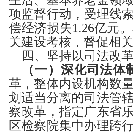
生活
、
基本养老金领
项
监督行动
，受理线
偿经济损失
1.2
6
亿元。
关建设考核
，督促
相
四、坚持以司法改
（一）深化司法体
革，整体内设机构数
划适当分离的司法管
察改革，指定广东省
区检察院集中办理跨