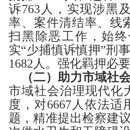
诉
763
人，实现涉黑
率、案件清结率、线
扫黑除恶工作，始终
实“少捕慎诉慎押”刑
1682
人。强化羁押
必
（二）助力市域社
市域社会治理现代化
度
，对
6667
人依法适
题，精准提出检察建