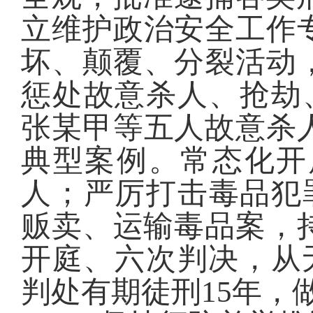
立维护政治安全工作
坏、颠覆、分裂活动
惩处
故意杀人、抢劫
张某甲等五人故意杀
典型案例
。常态化
开
人
；
严厉打击
毒品犯
贩卖、运输毒品案，
开庭、六次判决，从无
判处有期徒刑15年，