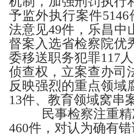
机制
，
加强刑罚执行
予监外执行
案件
5146
法
意见
49
件
，
乐昌中
督案入选省
检察
院
优
委移送
职务犯罪
117
人
侦查权，立案查办司
反映强烈的重点领域
13
件、教育领域窝串
民事检察注重精
460件，
对认为确有错