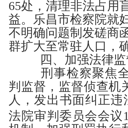
65处，清理非法占用盲
益
。
乐昌市
检察
院就
不明确
问题制发磋商
群扩大至常驻人口
，
四、
加强法律监
刑事检察聚焦
判
监督，监督
侦查
机
人，发出书面纠
正违
法院审判委员会会议