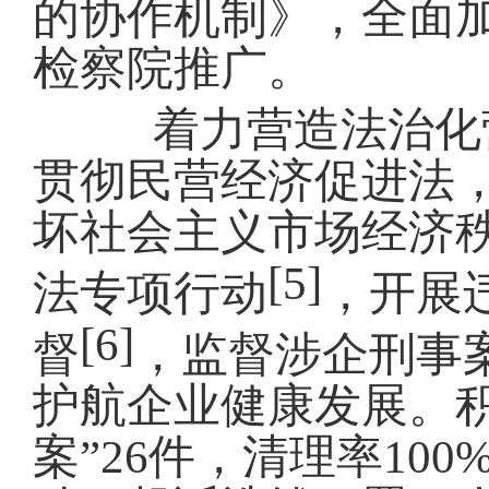
的协作机制》，全面
检察
院
推广
。
着力营造
法治化
贯彻民营经济促进法
坏社会主义市场经济
[5]
法专项行动
，开展
[6]
督
，
监督涉企刑事
护航企业健康发展。
案”
26
件
，清理率
100