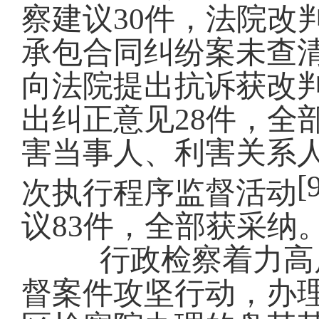
察建议
30
件，法院
改
承包合同纠纷案未查
向法院提出抗诉获改
出纠正意见
28
件，全
害当事人、利害关系
[
次执行程序监督活动
议
83
件
，
全部
获采纳
行政检察着力高
督案件攻坚行动，办