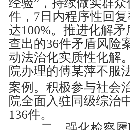
经验”，
持续做实
群众
件，7
日内程序性回复
达
100%。
推进
化解矛
查出的
36
件矛盾风险
动法治化实质性化解
院办理的傅某萍不服
案例。
积极参与社会
院全面入驻同级综治
136
件
。
二、
强化检察履