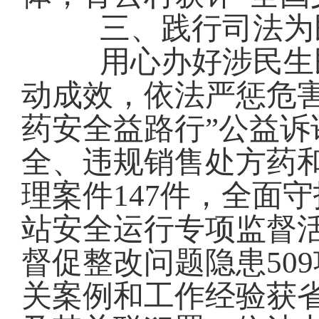
三
、践行司法为
用心办好
涉
民生
动成效
，
依法严惩危
药安全益路行”公益诉
全、违规
销售处方药
理案件
147件，全
面
守
站安全运行专项监督
督促整改问题隐患50
关案例和工作经验获