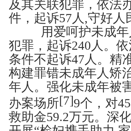
及
其
关联犯罪
，依法
件，
起诉
57
人
,守好人
用爱呵护未成年
犯罪，起诉
240
人。依
条件不起诉
47
人。
精
构建罪错未成年人矫
年人。
强化未成年被害
[7]
办案场所
9
个，
对
45
救助金
59.2
万元
。
深
开展“检妇携手助力 