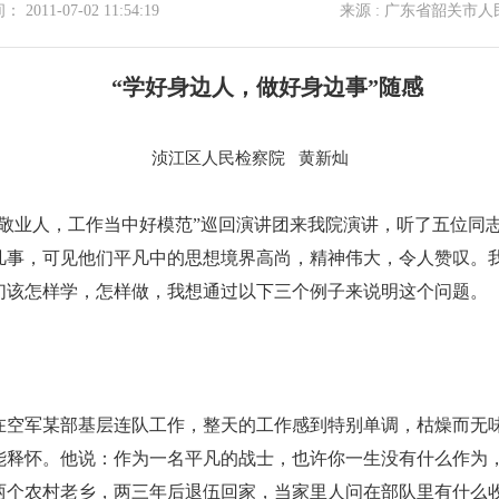
2011-07-02 11:54:19
来源 : 广东省韶关市
“学好身边人，做好身边事”随感
浈江区人民检察院 黄新灿
敬业人，工作当中好模范”巡回演讲团来我院演讲，听了五位同
凡事，可见他们平凡中的思想境界高尚，精神伟大，令人赞叹。
们该怎样学，怎样做，我想通过以下三个例子来说明这个问题。
，在空军某部基层连队工作，整天的工作感到特别单调，枯燥而无
能释怀。他说：作为一名平凡的战士，也许你一生没有什么作为
两个农村老乡，两三年后退伍回家，当家里人问在部队里有什么